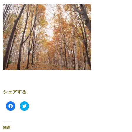
シェアする:
F
ク
a
リ
c
ッ
e
ク
b
し
o
て
o
T
関連
k
w