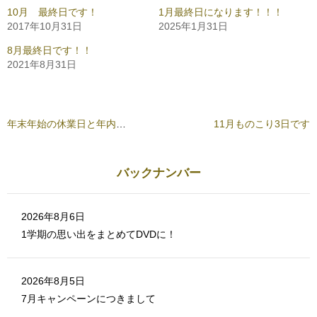
で
i
共
t
10月 最終日です！
1月最終日になります！！！
有
t
2017年10月31日
2025年1月31日
す
e
る
r
に
で
8月最終日です！！
は
共
ク
有
2021年8月31日
リ
(
ッ
新
ク
し
し
い
て
ウ
く
ィ
だ
ン
年末年始の休業日と年内DVDお届けについて
11月ものこり3日です
さ
ド
い
ウ
(
で
新
開
し
き
バックナンバー
い
ま
ウ
す
ィ
)
ン
ド
ウ
2026年8月6日
で
開
1学期の思い出をまとめてDVDに！
き
ま
す
)
2026年8月5日
7月キャンペーンにつきまして