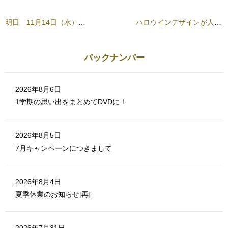
だ
ン
さ
ド
い
ウ
(
で
明日 11月14日（水）はメンテナンスです
ハロウインデザインが人気です！！
新
開
し
き
い
ま
ウ
す
ィ
)
ン
バックナンバー
ド
ウ
で
開
き
2026年8月6日
ま
す
1学期の思い出をまとめてDVDに！
)
2026年8月5日
7月キャンペーンにつきまして
2026年8月4日
夏季休業のお知らせ[再]