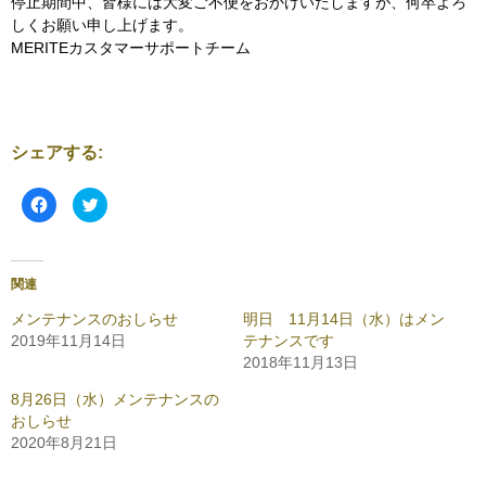
停止期間中、皆様には大変ご不便をおかけいたしますが、何卒よろ
しくお願い申し上げます。
MERITEカスタマーサポートチーム
シェアする:
F
ク
a
リ
c
ッ
e
ク
b
し
o
て
o
T
関連
k
w
で
i
共
t
メンテナンスのおしらせ
明日 11月14日（水）はメン
有
t
2019年11月14日
テナンスです
す
e
る
r
2018年11月13日
に
で
は
共
ク
有
8月26日（水）メンテナンスの
リ
(
おしらせ
ッ
新
ク
し
2020年8月21日
し
い
て
ウ
く
ィ