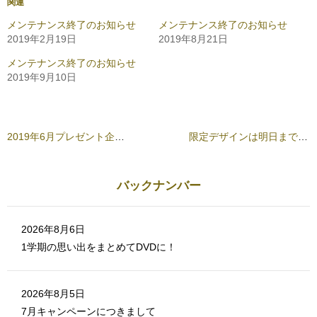
関連
k
w
で
i
共
t
メンテナンス終了のお知らせ
メンテナンス終了のお知らせ
有
t
2019年2月19日
2019年8月21日
す
e
る
r
に
で
メンテナンス終了のお知らせ
は
共
ク
有
2019年9月10日
リ
(
ッ
新
ク
し
し
い
て
ウ
く
ィ
だ
ン
2019年6月プレゼント企画プレゼント企画 当選結果
限定デザインは明日までです！
さ
ド
い
ウ
(
で
新
開
し
き
バックナンバー
い
ま
ウ
す
ィ
)
ン
ド
ウ
2026年8月6日
で
開
1学期の思い出をまとめてDVDに！
き
ま
す
)
2026年8月5日
7月キャンペーンにつきまして