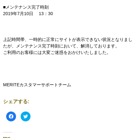
■メンテナンス完了時刻
2019年7月10日 13：30
上記時間帯、一時的に正常にサイトが表示できない状況となりまし
たが、メンテナンス完了時刻において、解消しております。
ご利用のお客様には大変ご迷惑をおかけいたしました。
MERITEカスタマーサポートチーム
シェアする:
F
ク
a
リ
c
ッ
e
ク
b
し
o
て
o
T