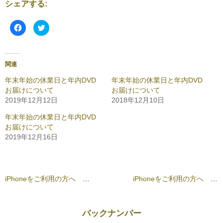
シェアする:
F
ク
a
リ
c
ッ
e
ク
b
し
o
て
o
T
関連
k
w
で
i
共
t
年末年始の休業日と年内DVD
年末年始の休業日と年内DVD
有
t
お届けについて
お届けについて
す
e
る
r
2019年12月12日
2018年12月10日
に
で
は
共
ク
有
年末年始の休業日と年内DVD
リ
(
お届けについて
ッ
新
ク
し
2019年12月16日
し
い
て
ウ
く
ィ
だ
ン
さ
ド
い
ウ
(
で
iPhoneをご利用の方へ 重要なお知らせ
iPhoneをご利用の方へ 重要なお知らせ
新
開
し
き
い
ま
ウ
す
ィ
)
ン
バックナンバー
ド