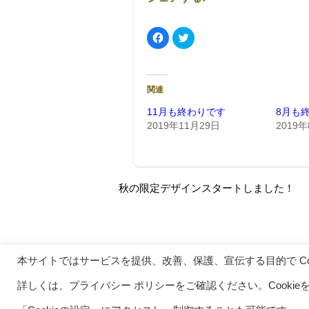
F
ク
a
リ
c
ッ
e
ク
b
し
o
て
o
T
関連
k
w
で
i
共
t
11月も終わりです
8月も
有
t
2019年11月29日
2019
す
e
る
r
に
で
は
共
ク
有
リ
(
ッ
新
ク
し
秋の限定デザインスタートしました！
し
い
て
ウ
く
ィ
だ
ン
さ
ド
い
ウ
(
で
新
開
し
き
本サイトではサービスを提供、改善、保護、宣伝する目的で Coo
い
ま
ウ
す
ィ
)
MER
詳しくは、プライバシー ポリシーをご確認ください。Cooki
ン
ド
ウ