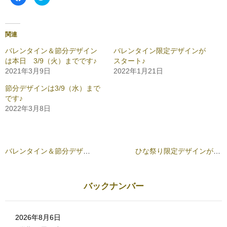
a
リ
c
ッ
e
ク
b
し
o
て
o
T
関連
k
w
で
i
共
t
バレンタイン＆節分デザイン
バレンタイン限定デザインが
有
t
は本日 3/9（火）までです♪
スタート♪
す
e
る
r
2021年3月9日
2022年1月21日
に
で
は
共
ク
有
節分デザインは3/9（水）まで
リ
(
です♪
ッ
新
ク
し
2022年3月8日
し
い
て
ウ
く
ィ
だ
ン
さ
ド
い
ウ
(
で
バレンタイン＆節分デザインは本日 3/9（火）までです♪
ひな祭り限定デザインがスタートしました♬
新
開
し
き
い
ま
ウ
す
ィ
)
ン
バックナンバー
ド
ウ
で
開
き
2026年8月6日
ま
す