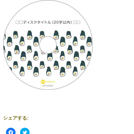
シェアする:
F
ク