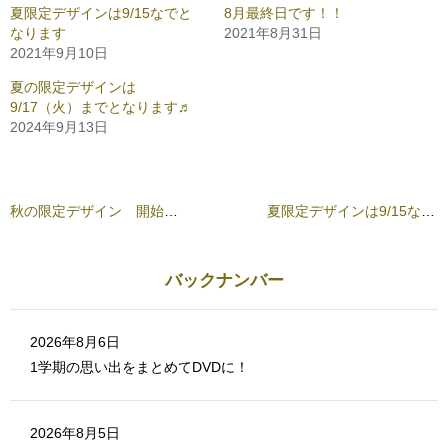
で
i
共
t
夏限定デザインは9/15なでと
8月最終日です！！
有
t
なります
2021年8月31日
す
e
る
r
2021年9月10日
に
で
は
共
ク
有
夏の限定デザインは
リ
(
9/17（火）までとなります♬
ッ
新
ク
し
2024年9月13日
し
い
て
ウ
く
ィ
だ
ン
さ
ド
い
ウ
(
で
秋の限定デザイン 開始です！
夏限定デザインは9/15なでとなります
新
開
し
き
い
ま
ウ
す
ィ
)
ン
バックナンバー
ド
ウ
で
開
き
2026年8月6日
ま
す
1学期の思い出をまとめてDVDに！
)
2026年8月5日