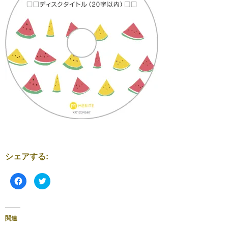
シェアする:
F
ク
a
リ
c
ッ
e
ク
b
し
o
て
o
T
関連
k
w