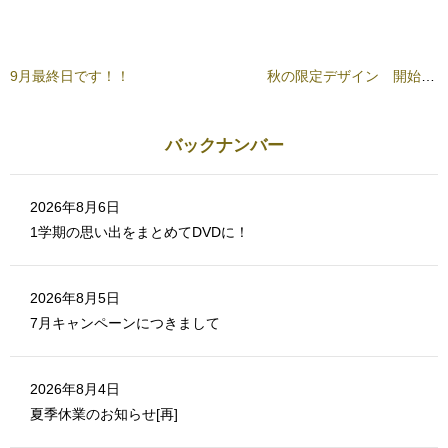
ク
し
し
い
て
ウ
く
ィ
だ
ン
さ
ド
9月最終日です！！
秋の限定デザイン 開始です！
い
ウ
(
で
新
開
し
き
い
ま
ウ
す
バックナンバー
ィ
)
ン
ド
ウ
で
2026年8月6日
開
き
1学期の思い出をまとめてDVDに！
ま
す
)
2026年8月5日
7月キャンペーンにつきまして
2026年8月4日
夏季休業のお知らせ[再]