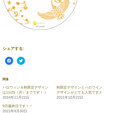
シェアする:
F
ク
a
リ
c
ッ
e
ク
b
し
o
て
o
T
関連
k
w
で
i
共
t
ハロウィン＆秋限定デザイン
秋限定デザインとハロウイン
有
t
は11/25（月）までです！！
デザインがとても人気です♬
す
e
る
r
2024年11月22日
2021年10月22日
に
で
は
共
ク
有
9月最終日です！！
リ
(
2021年9月30日
ッ
新