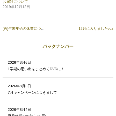
お届けについて
ッ
新
ク
し
2019年12月12日
し
い
て
ウ
く
ィ
だ
ン
さ
ド
い
ウ
(
で
[再]年末年始の休業につきまして
12月に入りましたね♪
新
開
し
き
い
ま
ウ
す
ィ
)
ン
バックナンバー
ド
ウ
で
開
き
2026年8月6日
ま
す
1学期の思い出をまとめてDVDに！
)
2026年8月5日
7月キャンペーンにつきまして
2026年8月4日