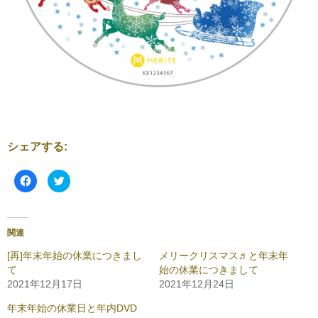
シェアする:
F
ク
a
リ
c
ッ
e
ク
b
し
o
て
o
T
関連
k
w
で
i
共
t
[再]年末年始の休業につきまし
メリークリスマス♬と年末年
有
t
て
始の休業につきまして
す
e
る
r
2021年12月17日
2021年12月24日
に
で
は
共
ク
有
年末年始の休業日と年内DVD
リ
(