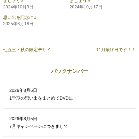
ましょう♬
ましょう♬
す
e
る
r
2024年10月9日
2024年10月17日
に
で
は
共
ク
有
思い出を記念に♬
リ
(
2025年6月18日
ッ
新
ク
し
し
い
て
ウ
く
ィ
だ
ン
さ
ド
七五三・秋の限定デザインは本日12/7（水）までとなります♪
11月最終日です！！
い
ウ
(
で
新
開
し
き
い
ま
ウ
す
バックナンバー
ィ
)
ン
ド
ウ
で
2026年8月6日
開
き
1学期の思い出をまとめてDVDに！
ま
す
)
2026年8月5日
7月キャンペーンにつきまして