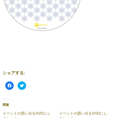
シェアする:
F
ク
a
リ
c
ッ
e
ク
b
し
o
て
o
T
関連
k
w
で
i
共
t
イベントの思い出をDVDにし
イベントの思い出をDVDにし
有
t