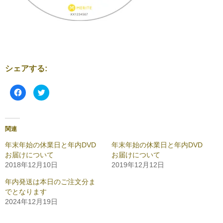
シェアする:
F
ク
a
リ
c
ッ
e
ク
b
し
o
て
o
T
関連
k
w
で
i
共
t
年末年始の休業日と年内DVD
年末年始の休業日と年内DVD
有
t
お届けについて
お届けについて
す
e
る
r
2018年12月10日
2019年12月12日
に
で
は
共
ク
有
年内発送は本日のご注文分ま
リ
(
でとなります
ッ
新
ク
し
2024年12月19日
し
い
て
ウ
く
ィ
だ
ン