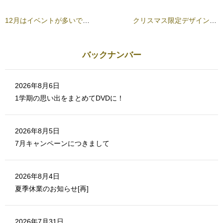
さ
ド
い
ウ
(
で
12月はイベントが多いですね♪
クリスマス限定デザインがスタートしました♬
新
開
し
き
い
ま
ウ
す
ィ
)
ン
バックナンバー
ド
ウ
で
開
き
2026年8月6日
ま
す
1学期の思い出をまとめてDVDに！
)
2026年8月5日
7月キャンペーンにつきまして
2026年8月4日
夏季休業のお知らせ[再]
2026年7月31日