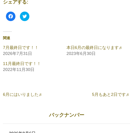
シェアする:
F
ク
a
リ
c
ッ
e
ク
b
し
o
て
o
T
関連
k
w
で
i
共
t
7月最終日です！！
本日6月の最終日になります♬
有
t
2026年7月31日
2023年6月30日
す
e
る
r
に
で
11月最終日です！！
は
共
ク
有
2022年11月30日
リ
(
ッ
新
ク
し
し
い
て
ウ
く
ィ
だ
ン
6月にはいりました♬
5月もあと2日です♬
さ
ド
い
ウ
(
で
新
開
し
き
バックナンバー
い
ま
ウ
す
ィ
)
ン
ド
ウ