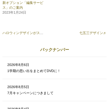
リ
(
新オプション「編集サービ
ッ
新
ク
し
ス」のご案内
し
い
て
ウ
2023年1月24日
く
ィ
だ
ン
さ
ド
い
ウ
(
で
新
開
し
き
ハロウィンデザインがスタートしています♬
七五三デザイン♬
い
ま
ウ
す
ィ
)
ン
ド
バックナンバー
ウ
で
開
き
ま
す
2026年8月6日
)
1学期の思い出をまとめてDVDに！
2026年8月5日
7月キャンペーンにつきまして