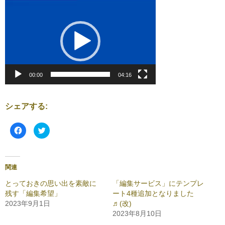
動
画
プ
レ
ー
ヤ
ー
00:00
04:16
シェアする:
F
ク
a
リ
c
ッ
e
ク
b
し
o
て
o
T
関連
k
w
で
i
共
t
とっておきの思い出を素敵に
「編集サービス」にテンプレ
有
t
残す「編集希望」
ート4種追加となりました
す
e
る
r
2023年9月1日
♬(改)
に
で
は
共
2023年8月10日
ク
有