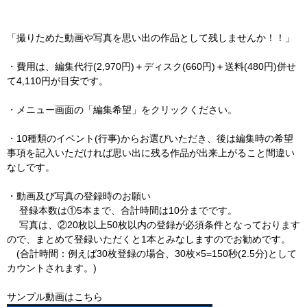
「撮りためた動画や写真を思い出の作品として残しませんか！！」
・費用は、編集代行
(2,970
円
)
＋ディスク
(660
円
)
＋送料
(480
円
)
併せ
て
4,110
円が目安
です。
・メニュー画面の「編集希望」をクリックください。
・
10
種類のイベント
(
行事
)
からお選びいただき、後は編集時の希望
事項を記入いただけれ
ば
思い出に残る作品が出来上がること間違い
なしです。
・動画及び写真の登録時のお願い
登録本数は
①
5
本まで、合計時間は
10
分までです。
写真は、
②
20
枚以上
50
枚以内の登録が必須条件となっております
ので、
まとめて登録
いただくと
1
本とみなしますのでお勧めです。
(
合計時間：例えば
30
枚登録の場合、
30
枚
×5=150
秒
(2.5
分
)
として
カウントされま
す。
)
サンプル動画はこちら