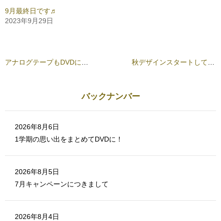
は
共
ク
有
9月最終日です♬
リ
(
2023年9月29日
ッ
新
ク
し
し
い
て
ウ
く
ィ
だ
ン
さ
ド
アナログテープもDVDにできます♬
秋デザインスタートしています♬
い
ウ
(
で
新
開
し
き
い
ま
ウ
す
バックナンバー
ィ
)
ン
ド
ウ
で
2026年8月6日
開
き
1学期の思い出をまとめてDVDに！
ま
す
)
2026年8月5日
7月キャンペーンにつきまして
2026年8月4日