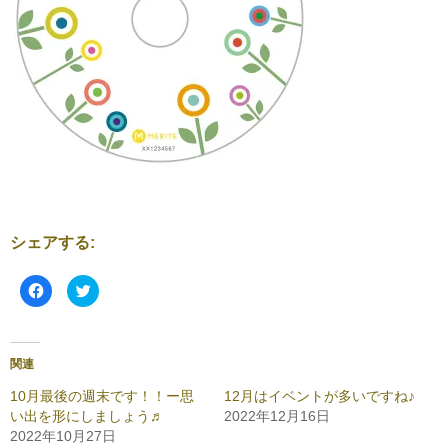
シェアする:
F
ク
a
リ
c
ッ
e
ク
b
し
o
て
o
T
関連
k
w
で
i
共
t
10月最後の週末です！！ー思
12月はイベントが多いですね♪
有
t
い出を形にしましょう♬
2022年12月16日
す
e
る
r
2022年10月27日
に
で