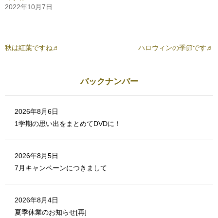
リ
(
2022年10月7日
ッ
新
ク
し
し
い
て
ウ
く
ィ
だ
ン
さ
ド
秋は紅葉ですね♬
ハロウィンの季節です♬
い
ウ
(
で
新
開
し
き
い
ま
ウ
す
バックナンバー
ィ
)
ン
ド
ウ
で
2026年8月6日
開
き
1学期の思い出をまとめてDVDに！
ま
す
)
2026年8月5日
7月キャンペーンにつきまして
2026年8月4日
夏季休業のお知らせ[再]