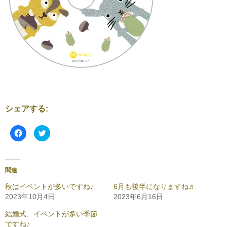
シェアする:
F
ク
a
リ
c
ッ
e
ク
b
し
o
て
o
T
関連
k
w
で
i
共
t
秋はイベントが多いですね♪
6月も後半になりますね♬
有
t
2023年10月4日
2023年6月16日
す
e
る
r
に
で
結婚式、イベントが多い季節
は
共
ク
有
ですね♪