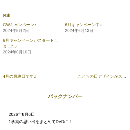
c
ッ
e
ク
b
し
o
て
o
T
関連
k
w
で
i
共
t
GWキャンペーン♪
6月キャンペーン中♪
有
t
2024年5月2日
2024年6月13日
す
e
る
r
に
で
6月キャンペーンがスタートし
は
共
ク
有
ました♪
リ
(
2024年6月10日
ッ
新
ク
し
し
い
て
ウ
く
ィ
だ
ン
さ
ド
4月の最終日です♬
こどもの日デザインがスタート♬
い
ウ
(
で
新
開
し
き
い
ま
ウ
す
バックナンバー
ィ
)
ン
ド
ウ
で
2026年8月6日
開
き
1学期の思い出をまとめてDVDに！
ま
す
)