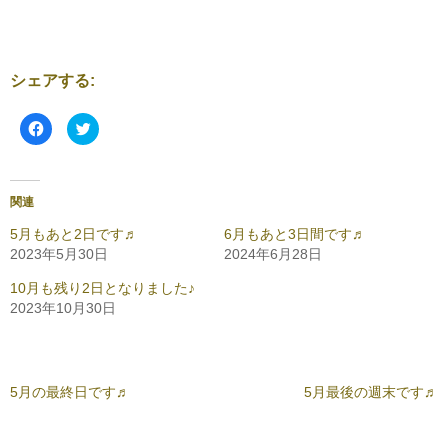
シェアする:
F
ク
a
リ
c
ッ
e
ク
b
し
o
て
o
T
関連
k
w
で
i
共
t
5月もあと2日です♬
6月もあと3日間です♬
有
t
2023年5月30日
2024年6月28日
す
e
る
r
に
で
10月も残り2日となりました♪
は
共
ク
有
2023年10月30日
リ
(
ッ
新
ク
し
し
い
て
ウ
く
ィ
だ
ン
5月の最終日です♬
5月最後の週末です♬
さ
ド
い
ウ
(
で
新
開