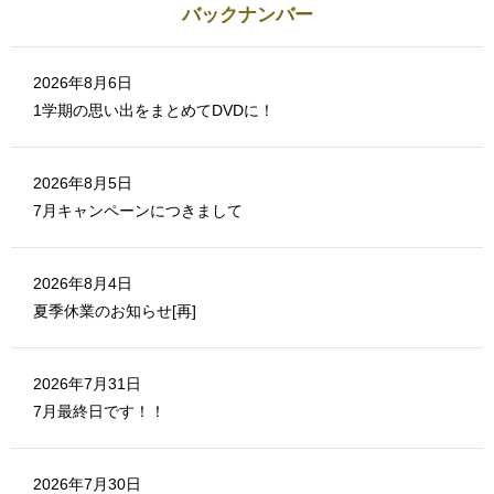
し
き
バックナンバー
い
ま
ウ
す
ィ
)
ン
ド
ウ
2026年8月6日
で
開
1学期の思い出をまとめてDVDに！
き
ま
す
)
2026年8月5日
7月キャンペーンにつきまして
2026年8月4日
夏季休業のお知らせ[再]
2026年7月31日
7月最終日です！！
2026年7月30日