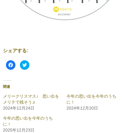
シェアする:
F
ク
a
リ
c
ッ
e
ク
b
し
o
て
o
T
関連
k
w
で
i
共
t
メリークリスマス♪ 思い出を
今年の思い出を今年のうち
有
t
メリテで残そう♬
に！
す
e
る
r
2024年12月24日
2024年12月20日
に
で
は
共
ク
有
今年の思い出を今年のうち
リ
(
に！
ッ
新
ク
し
2025年12月23日
し
い