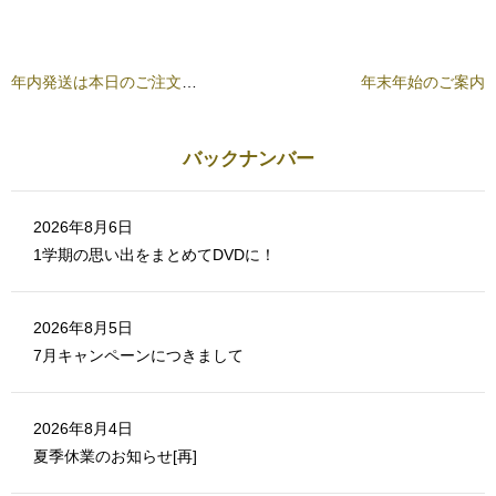
て
ウ
く
ィ
だ
ン
さ
ド
い
ウ
(
で
年内発送は本日のご注文分までとなります
年末年始のご案内
新
開
し
き
い
ま
ウ
す
ィ
)
ン
バックナンバー
ド
ウ
で
開
き
2026年8月6日
ま
す
1学期の思い出をまとめてDVDに！
)
2026年8月5日
7月キャンペーンにつきまして
2026年8月4日
夏季休業のお知らせ[再]