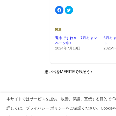
F
ク
a
リ
c
ッ
e
ク
b
し
o
て
o
T
関連
k
w
で
i
共
t
週末ですね♬ 7月キャン
6月キ
有
t
ペーン中♪
ト！
す
e
る
r
2024年7月19日
2025
に
で
は
共
ク
有
リ
(
ッ
新
ク
し
し
い
て
ウ
思い出をMERITEで残そう♪
く
ィ
だ
ン
さ
ド
い
ウ
(
で
新
開
し
き
い
ま
本サイトではサービスを提供、改善、保護、宣伝する目的で Coo
ウ
す
ィ
)
ン
MER
詳しくは、プライバシー ポリシーをご確認ください。Cooki
ド
ウ
で