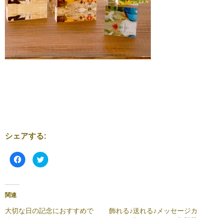
シェアする:
F
ク
a
リ
c
ッ
e
ク
b
し
o
て
o
T
関連
k
w
で
i
共
t
大切な日の記念におすすめで
飾れる♪送れる♪メッセージカ
有
t