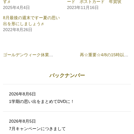
す♬
ード ポストカード 年賀状
す
e
る
r
2025年4月4日
2023年11月16日
に
で
は
共
ク
有
8月最後の週末ですー夏の思い
リ
(
出を形にしましょう♬
ッ
新
ク
し
2022年8月26日
し
い
て
ウ
く
ィ
だ
ン
さ
ド
い
ウ
(
で
ゴールデンウィーク休業のご案内
再☆重要☆4/8の15時以降は旧バージョンのスマホアプリは注文処理に進めなくなります
新
開
し
き
い
ま
ウ
す
ィ
)
ン
バックナンバー
ド
ウ
で
開
き
2026年8月6日
ま
す
1学期の思い出をまとめてDVDに！
)
2026年8月5日
7月キャンペーンにつきまして