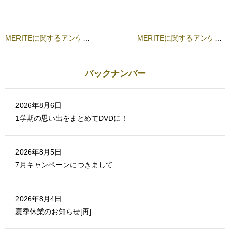
ク
し
し
い
て
ウ
く
ィ
だ
ン
さ
ド
MERITEに関するアンケートのお願い(100ポイント)
MERITEに関するアンケートのお願い(100ポイント)
い
ウ
(
で
新
開
し
き
い
ま
ウ
す
バックナンバー
ィ
)
ン
ド
ウ
で
2026年8月6日
開
き
1学期の思い出をまとめてDVDに！
ま
す
)
2026年8月5日
7月キャンペーンにつきまして
2026年8月4日
夏季休業のお知らせ[再]