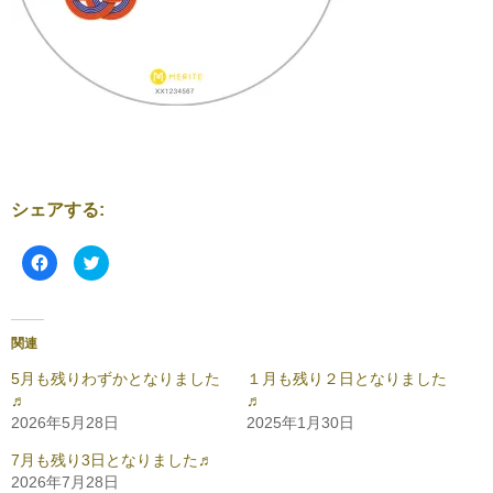
シェアする:
F
ク
a
リ
c
ッ
e
ク
b
し
o
て
o
T
関連
k
w
で
i
共
t
5月も残りわずかとなりました
１月も残り２日となりました
有
t
♬
♬
す
e
る
r
2026年5月28日
2025年1月30日
に
で
は
共
ク
有
7月も残り3日となりました♬
リ
(
2026年7月28日
ッ
新