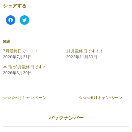
シェアする:
F
ク
a
リ
c
ッ
e
ク
b
し
o
て
o
T
関連
k
w
で
i
共
t
7月最終日です！！
11月最終日です！！
有
t
2026年7月31日
2022年11月30日
す
e
る
r
に
で
本日は6月最終日です♬
は
共
ク
有
2026年6月30日
リ
(
ッ
新
ク
し
し
い
て
ウ
く
ィ
だ
ン
☆☆☆6月キャンペーンは本日最終日！！☆☆☆
☆☆☆6月キャンペーン残り３日間です！！☆☆☆
さ
ド
い
ウ
(
で
新
開
し
き
バックナンバー
い
ま
ウ
す
ィ
)
ン