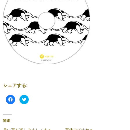
シェアする:
F
ク
a
リ
c
ッ
e
ク
b
し
o
て
o
T
関連
k
w
で
i
共
t