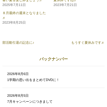
暑い夏を楽しみましょう♬
夏休みですね♬
有
t
2025年7月11日
2023年7月21日
す
e
る
r
に
で
８月最終の週末となりました
は
共
ク
有
♬
リ
(
2023年8月25日
ッ
新
ク
し
し
い
て
ウ
く
ィ
だ
ン
さ
ド
部活動引退の記念に♪
もうすぐ夏休みです♬
い
ウ
(
で
新
開
し
き
い
ま
ウ
す
バックナンバー
ィ
)
ン
ド
ウ
で
2026年8月6日
開
き
1学期の思い出をまとめてDVDに！
ま
す
)
2026年8月5日
7月キャンペーンにつきまして