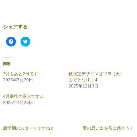
シェアする:
F
ク
a
リ
c
ッ
e
ク
b
し
o
て
o
T
関連
k
w
で
i
共
t
7月もあと2日です！
秋限定デザインは12/9（火）
有
t
2025年7月30日
までとなります
す
e
る
r
2025年12月3日
に
で
は
共
ク
有
4月最後の週末です♬
リ
(
2025年4月25日
ッ
新
ク
し
し
い
て
ウ
く
ィ
だ
ン
さ
ド
新学期のスタートですね♬
夏の思い出を形に残そう！
い
ウ
(
で
新
開