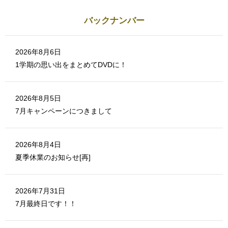
し
き
い
ま
ウ
す
バックナンバー
ィ
)
ン
ド
ウ
で
2026年8月6日
開
き
1学期の思い出をまとめてDVDに！
ま
す
)
2026年8月5日
7月キャンペーンにつきまして
2026年8月4日
夏季休業のお知らせ[再]
2026年7月31日
7月最終日です！！