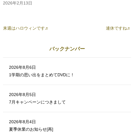
ク
有
2026年2月13日
リ
(
ッ
新
ク
し
し
い
て
ウ
く
ィ
だ
ン
来週はハロウィンです♬
連休ですね♬
さ
ド
い
ウ
(
で
新
開
し
き
バックナンバー
い
ま
ウ
す
ィ
)
ン
ド
ウ
2026年8月6日
で
開
1学期の思い出をまとめてDVDに！
き
ま
す
)
2026年8月5日
7月キャンペーンにつきまして
2026年8月4日
夏季休業のお知らせ[再]