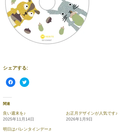
シェアする:
F
ク
a
リ
c
ッ
e
ク
b
し
o
て
o
T
関連
k
w
で
i
共
t
良い週末を♪
お正月デザインが人気です♪
有
t
2025年11月14日
2026年1月9日
す
e
る
r
に
で
明日はバレンタインデー♬
は
共