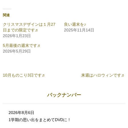
c
ッ
e
ク
b
し
o
て
o
T
関連
k
w
で
i
共
t
クリスマスデザインは１月27
良い週末を♪
有
t
日までの限定です♬
2025年11月14日
す
e
る
r
2026年1月23日
に
で
は
共
ク
有
5月最後の週末です♬
リ
(
2026年5月29日
ッ
新
ク
し
し
い
て
ウ
く
ィ
だ
ン
さ
ド
10月ものこり3日です♬
来週はハロウィンです♬
い
ウ
(
で
新
開
し
き
い
ま
ウ
す
バックナンバー
ィ
)
ン
ド
ウ
で
2026年8月6日
開
き
1学期の思い出をまとめてDVDに！
ま
す
)