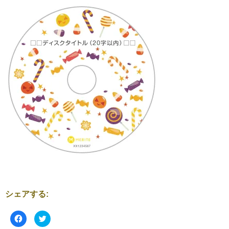
シェアする:
F
ク
a
リ