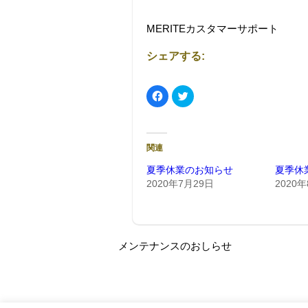
MERITEカスタマーサポート
シェアする:
F
ク
a
リ
c
ッ
e
ク
b
し
o
て
o
T
関連
k
w
で
i
共
t
夏季休業のお知らせ
夏季休
有
t
2020年7月29日
2020
す
e
る
r
に
で
は
共
ク
有
リ
(
ッ
新
ク
し
メンテナンスのおしらせ
し
い
て
ウ
く
ィ
だ
ン
さ
ド
い
ウ
(
で