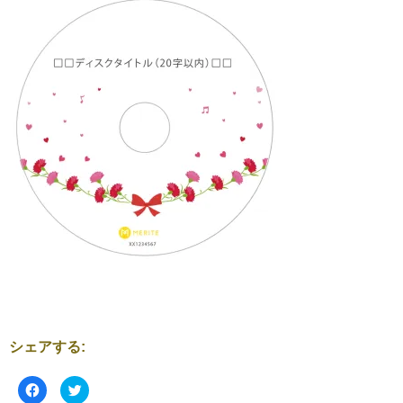
シェアする:
F
ク
a
リ