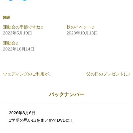
c
ッ
e
ク
b
し
o
て
o
T
関連
k
w
で
i
共
t
運動会の季節ですね♬
秋のイベント♬
有
t
2023年5月19日
2023年10月13日
す
e
る
r
に
で
運動会♬
は
共
ク
有
2022年10月14日
リ
(
ッ
新
ク
し
し
い
て
ウ
く
ィ
だ
ン
ウェディングのご利用が増えています♪
父の日のプレゼントに♪
さ
ド
い
ウ
(
で
新
開
し
き
バックナンバー
い
ま
ウ
す
ィ
)
ン
ド
ウ
2026年8月6日
で
開
1学期の思い出をまとめてDVDに！
き
ま
す