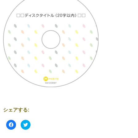
シェアする:
F
ク
a
リ
c
ッ
e
ク