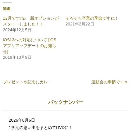
b
し
o
て
o
T
関連
k
w
で
i
共
t
12月ですね♪ 新オプションが
そろそろ卒業の季節ですね！
有
t
スタートしました！！
2021年2月22日
す
e
る
r
2024年12月5日
に
で
は
共
ク
有
iOS13への対応について [iOS
リ
(
アプリアップデートのお知ら
ッ
新
ク
し
せ]
し
い
て
ウ
2019年10月9日
く
ィ
だ
ン
さ
ド
い
ウ
(
で
新
開
し
き
プレゼントや記念にカレ・フォトはいかがでしょうか？
運動会の季節です♬
い
ま
ウ
す
ィ
)
ン
ド
バックナンバー
ウ
で
開
き
ま
す
2026年8月6日
)
1学期の思い出をまとめてDVDに！