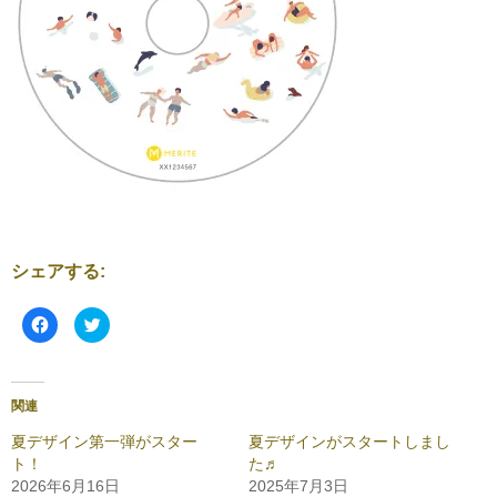
シェアする:
F
ク
a
リ
c
ッ
e
ク
b
し
o
て
o
T
関連
k
w
で
i
共
t
夏デザイン第一弾がスター
夏デザインがスタートしまし
有
t
ト！
た♬
す
e
る
r
2026年6月16日
2025年7月3日
に
で