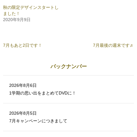
は
共
ク
有
秋の限定デザインスタートし
リ
(
ました！
ッ
新
ク
し
2020年9月9日
し
い
て
ウ
く
ィ
だ
ン
さ
ド
い
ウ
(
で
7月もあと2日です！
7月最後の週末です♬
新
開
し
き
い
ま
ウ
す
ィ
)
ン
バックナンバー
ド
ウ
で
開
き
2026年8月6日
ま
す
1学期の思い出をまとめてDVDに！
)
2026年8月5日
7月キャンペーンにつきまして