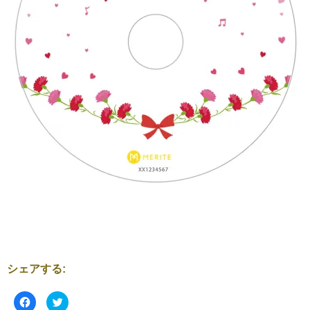
シェアする:
F
ク
a
リ