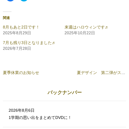
c
ッ
e
ク
b
し
o
て
o
T
関連
k
w
で
i
共
t
8月もあと2日です！
来週はハロウィンです♬
有
t
2025年8月29日
2025年10月22日
す
e
る
r
に
で
7月も残り3日となりました♬
は
共
ク
有
2026年7月28日
リ
(
ッ
新
ク
し
し
い
て
ウ
く
ィ
だ
ン
夏季休業のお知らせ
夏デザイン 第二弾がスタートしています♬
さ
ド
い
ウ
(
で
新
開
し
き
バックナンバー
い
ま
ウ
す
ィ
)
ン
ド
ウ
2026年8月6日
で
開
1学期の思い出をまとめてDVDに！
き
ま
す